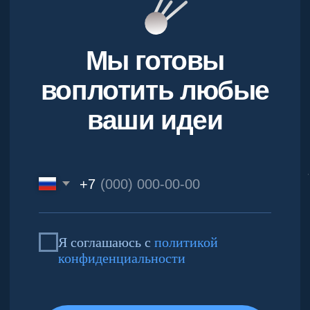
Разработка ПО
Услуги
Обеспечение качества
Методы работы и преимущества
Портфолио
Продукты
Список проектов
Спутник loT
Отзывы
Спутник Bl
Партнеры
Спутник BPM
Спутник AGRO
Контакты
Карьера