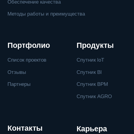
обеспечения (62.01)
Банк: Поволжский банк ПАО СБЕРБАНК г.
Самара
Адрес банка: 443011, Самара, ул. Ново-Садовая,
305
Р/с: 40702810456000013170
К/с: 30101810200000000607
БИК: 043601607
Сайт запустила Молния