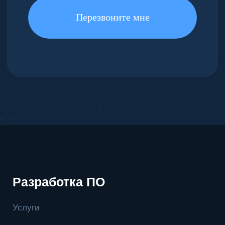
Вакансии
Россия, Саратов,
ул. 3-й Дегтярный
Как мы работаем
проезд, д. 21, 3 этаж
Как отдыхаем
+7 (8452) 74 29 35
team@satellite-soft.ru
Являемся частью группы компаний TransNetIQ
Политика конфиденциальности
© 2026. Все права защищены
Общество с ограниченной ответственностью
«Сателлит Софт Девелопмент» (ООО «ССД»)
ИНН: 6454117804
КПП: 645401001
ОГРН: 1186451023219
Юридический / почтовый адрес: 410004,
г. Саратов, ул. им. Чернышевского Н. Г., д. 60/62,
офис 311
Основной вид деятельности (ОКВЭД):
Разработка компьютерного программного